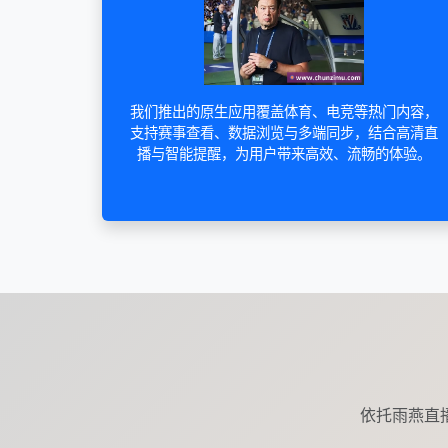
我们推出的原生应用覆盖体育、电竞等热门内容，
支持赛事查看、数据浏览与多端同步，结合高清直
播与智能提醒，为用户带来高效、流畅的体验。
依托雨燕直