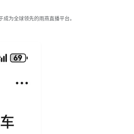
于成为全球领先的雨燕直播平台。