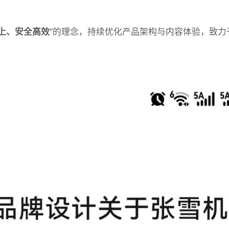
上、安全高效
”的理念，持续优化产品架构与内容体验，致力