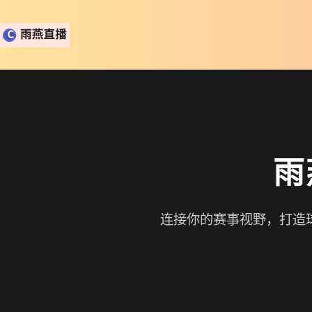
雨
连接你的赛事视野，打造