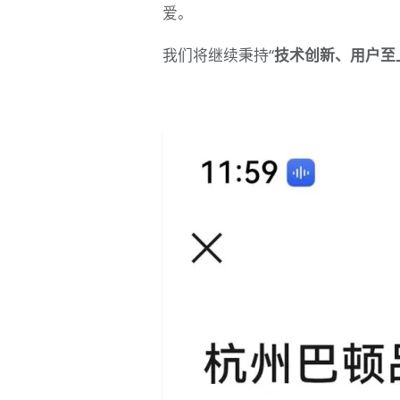
爱。
我们将继续秉持“
技术创新、用户至